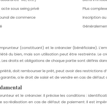
 acte sous seing privé
Plus complexe
tribunal de commerce
Inscription au
vé
Généralement 
emprunteur (constituant) et le créancier (bénéficiaire). L’e
iété du bien, mais son utilisation peut être restreinte. Le c
 Les droits et obligations de chaque partie sont définis dan
riété, doit rembourser le prêt, peut avoir des restrictions d’u
en garantie, a le droit de saisir et de vendre en cas de défau
ndamental
nteur et le créancier. Il précise les conditions : identific
e sa réalisation en cas de défaut de paiement. Il est impér