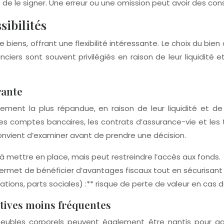
t de le signer. Une erreur ou une omission peut avoir des c
sibilités
iens, offrant une flexibilité intéressante. Le choix du bien 
ciers sont souvent privilégiés en raison de leur liquidité et
rante
sement la plus répandue, en raison de leur liquidité et de
es comptes bancaires, les contrats d’assurance-vie et les ti
convient d’examiner avant de prendre une décision.
 mettre en place, mais peut restreindre l’accès aux fonds.
rmet de bénéficier d’avantages fiscaux tout en sécurisant l
ations, parts sociales) :** risque de perte de valeur en cas d
atives moins fréquentes
 meubles corporels peuvent également être nantis pour gar