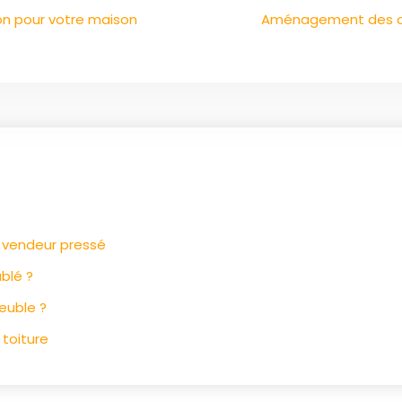
ion pour votre maison
Aménagement des com
e vendeur pressé
blé ?
euble ?
 toiture