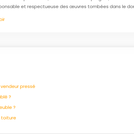
esponsable et respectueuse des œuvres tombées dans le do
oir
e vendeur pressé
blé ?
euble ?
 toiture