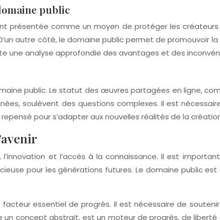
 domaine public
vent présentée comme un moyen de protéger les créateurs e
. D’un autre côté, le domaine public permet de promouvoir la c
site une analyse approfondie des avantages et des inconvén
aine public. Le statut des œuvres partagées en ligne, com
nnées, soulèvent des questions complexes. Il est nécessaire 
 repensé pour s’adapter aux nouvelles réalités de la créatio
’avenir
e, l’innovation et l’accès à la connaissance. Il est import
cieuse pour les générations futures. Le domaine public est u
facteur essentiel de progrès. Il est nécessaire de soutenir le
e un concept abstrait, est un moteur de progrès, de liberté e