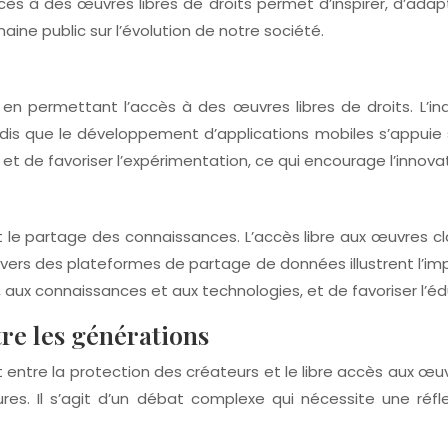
L’accès à des œuvres libres de droits permet d’inspirer, d’a
aine public sur l’évolution de notre société.
n en permettant l’accès à des œuvres libres de droits. L’i
is que le développement d’applications mobiles s’appuie so
t de favoriser l’expérimentation, ce qui encourage l’innova
t le partage des connaissances. L’accès libre aux œuvres clas
ravers des plateformes de partage de données illustrent l’im
 aux connaissances et aux technologies, et de favoriser l’éd
tre les générations
tre la protection des créateurs et le libre accès aux œuvr
ures. Il s’agit d’un débat complexe qui nécessite une réfl